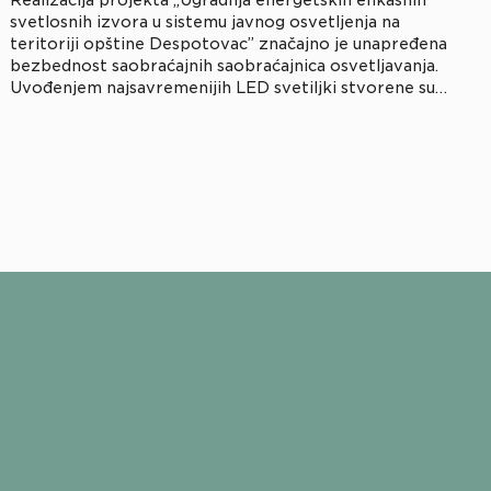
Realizacija projekta „Ugradnja energetskih efikasnih
svetlosnih izvora u sistemu javnog osvetljenja na
teritoriji opštine Despotovac” značajno je unapređena
bezbednost saobraćajnih saobraćajnica osvetljavanja.
Uvođenjem najsavremenijih LED svetiljki stvorene su i
značajne energetske uštede, koje iznose čak 63 odsto u
odnosu na prethodnu potrošnju električne energije.
Ovaj projekat je doprineo unapređenju kvaliteta javnih
usluga i poboljšanju uslova […]