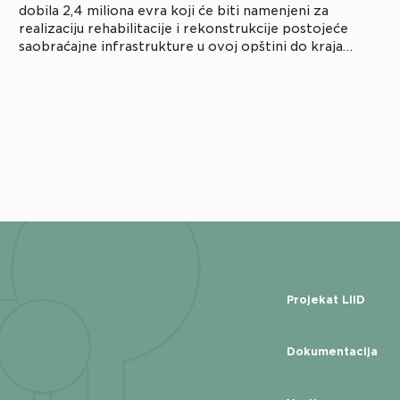
dobila 2,4 miliona evra koji će biti namenjeni za
realizaciju rehabilitacije i rekonstrukcije postojeće
saobraćajne infrastrukture u ovoj opštini do kraja
2028. godine. Tim povodom, predstavnici JUP LIID
projekta sastali su se sa rukovodstvom opštine Sjenica,
i tom […]
Projekat LIID
Dokumentacija