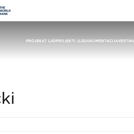
PROJEKAT LIID
PROJEKTI JLS
DOKUMENTACIJA
VESTI
N
ki