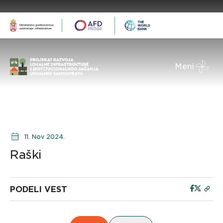
Meni
11. Nov 2024.
Raški
PODELI VEST