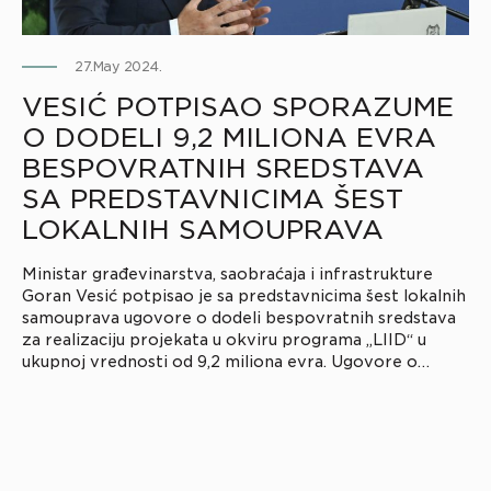
27.May 2024.
VESIĆ POTPISAO SPORAZUME
O DODELI 9,2 MILIONA EVRA
BESPOVRATNIH SREDSTAVA
SA PREDSTAVNICIMA ŠEST
LOKALNIH SAMOUPRAVA
Ministar građevinarstva, saobraćaja i infrastrukture
Goran Vesić potpisao je sa predstavnicima šest lokalnih
samouprava ugovore o dodeli bespovratnih sredstava
za realizaciju projekata u okviru programa „LIID“ u
ukupnoj vrednosti od 9,2 miliona evra. Ugovore o
dodeli bespovratnih sredstava sa Ministarstvom
građevinarstva, saobraćaja i infrastrukture danas su
potpisali gradonačelnik Novog Sada Milan Đurić za
projekat rekonstrukcije […]