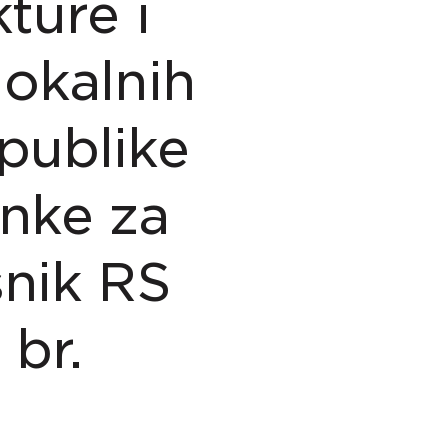
ture i
lokalnih
publike
nke za
snik RS
 br.