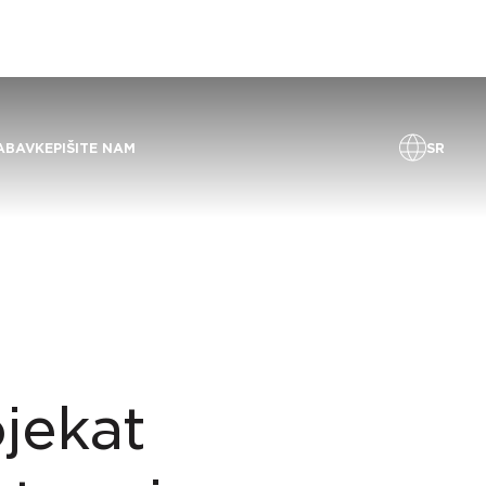
SR
ABAVKE
PIŠITE NAM
jekat