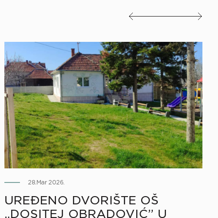
28.Mar 2026.
UREĐENO DVORIŠTE OŠ
„DOSITEJ OBRADOVIĆ” U