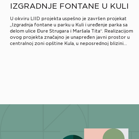
IZGRADNJE FONTANE U KULI
U okviru LIID projekta uspešno je završen projekat
„Izgradnja fontane u parku u Kuli i uređenje parka sa
delom ulice Đure Strugara i Maršala Tita“. Realizacijom
ovog projekta značajno je unapređen javni prostor u
centralnoj zoni opštine Kula, u neposrednoj blizini
Doma zdravlja. Park je rekonstruisan kao funkcionalna i
moderna celina koja obuhvata više sadržaja […]