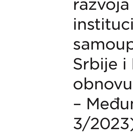
razvoja 
institu
samoup
Srbije 
obnovu 
– Međun
3/2023