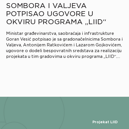
SOMBORA I VALJEVA
POTPISAO UGOVORE U
OKVIRU PROGRAMA „LIID“
Ministar građevinarstva, saobraćaja i infrastrukture
Goran Vesić potpisao je sa gradonačelnicima Sombora i
Valjeva, Antonijem Ratkovićem i Lazarom Gojkovićem,
ugovore o dodeli bespovratnih sredstava za realizaciju
projekata u tim gradovima u okviru programa „LIID“.
Reč je o programu razvoja lokalne infrastrukture i
institucionalnog jačanja jedinica lokalne samouprave,
koji zajedno sprovode Ministarstvo građevinarstva,
saobraćaja i infrastrukture, […]
Projekat LIID