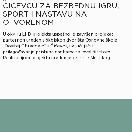
ĆIĆEVCU ZA BEZBEDNU IGRU,
SPORT I NASTAVU NA
OTVORENOM
U okviru LIID projekta uspešno je završen projekat
parternog uređenja školskog dvorišta Osnovne škole
„Dositej Obradović“ u Ćićevcu, uključujući i
prilagođavanje pristupa osobama sa invaliditetom.
Realizacijom projekta uređen je prostor školskog
dvorišta kroz rekonstrukciju postojećih i izgradnju
novih sadržaja, uključujući pešačke staze, platoe,
multifunkcionalni sportski teren, dečije igralište, kao i
prostor za rekreaciju i nastavu […]