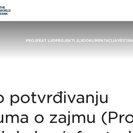
PROJEKAT LIID
PROJEKTI JLS
DOKUMENTACIJA
VESTI
N
 potvrđivanju
uma o zajmu (Pro