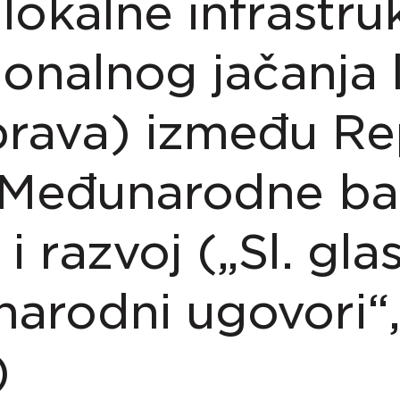
lokalne infrastruk
cionalnog jačanja 
rava) između Re
i Međunarodne ba
i razvoj („Sl. gla
arodni ugovori“,
)